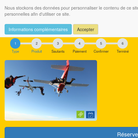
Meido
Nous stockons des données pour personnaliser le contenu de ce site
personnelles afin d'utiliser ce site.
Type de réservation
Informations complémentaires
Accepter
Type
Produit
Sautants
Paiement
Confirmer
Terminé
Réserve